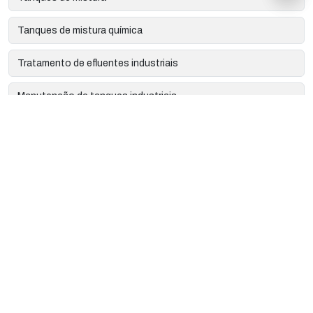
Tanques de mistura química
Tratamento de efluentes industriais
Manutenção de tanques industriais
Montagem de tanques misturador industriais sp
Montagem de tanques misturador industriais são paulo
Montagem de tanques de armazenamento industriais sp
Montagem de tanques de armazenamento industriais são
paulo
Manutenção de tanques misturador industriais
Manutenção de tanques misturador industriais sp