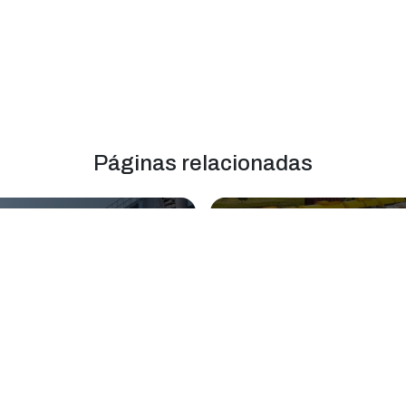
Páginas relacionadas
que para
Tanque misturador
azenamento de
vertical
dutos químicos
Cipam atende Fabricação de tanque par