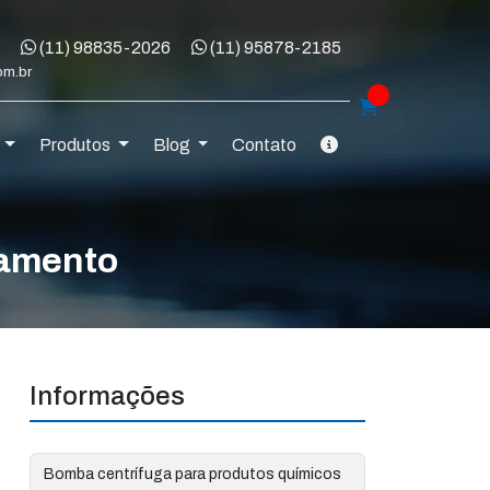
WhatsApp:
WhatsApp:
9
(11) 98835-2026
(11) 95878-2185
om.br
s
Produtos
Blog
Contato
namento
Informações
Bomba centrífuga para produtos químicos