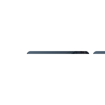
Empresa de tanque para
Tan
armazenamento
arm
pro
Regiões onde a 