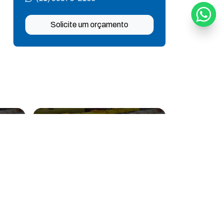
Tanque de mistura com agitador
Solicite um orçamento
Tanque de mistura industrial
Tanque de mistura rápida
Tanque de polipropileno com agitador
Tanque de polipropileno retangular
Tanque misturador preço
Tanque em pp
Tanque fundo cônico em polietileno
Tanque misturador industrial
Tanque misturador inox
a armazenamento:
Tanque misturador inox 1000 litros