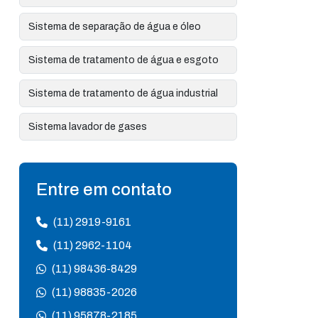
Sistema de separação de água e óleo
Sistema de tratamento de água e esgoto
Sistema de tratamento de água industrial
Sistema lavador de gases
Sistema separador de água e óleo
Entre em contato
Sistema separador de água e óleo 2000 lh
(11) 2919-9161
Tanque clarificador
(11) 2962-1104
Tanque clarificador de água
(11) 98436-8429
(11) 98835-2026
Tanque com fundo cônico
(11) 95878-2185