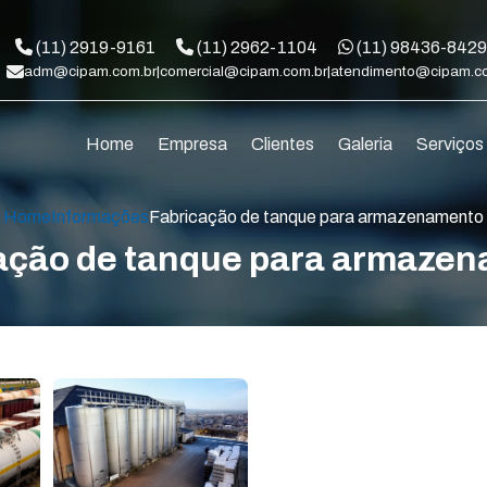
Telefone:
Telefone:
WhatsApp:
(11) 2919-9161
(11) 2962-1104
(11) 98436-842
adm@cipam.com.br
|
comercial@cipam.com.br
|
atendimento@cipam.c
Home
Empresa
Clientes
Galeria
Serviço
Home
Informações
Fabricação de tanque para armazenamento
ação de tanque para armaze